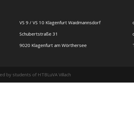
VS 9 / VS 10 Klagenfurt Waidmannsdorf
Schubertstraße 31
9020 Klagenfurt am Wörthersee
ed by students of HTBLuVA Villach