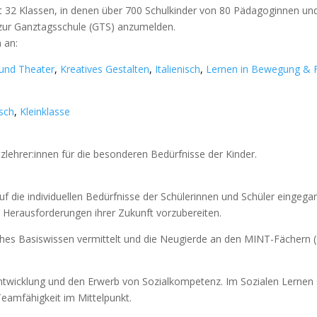
mt 32 Klassen, in denen über 700 Schulkinder von 80 Pädagog
innen un
d zur Ganztagsschule (GTS) anzumelden.
 an:
und Theater
,
Kreatives Gestalten
,
Italienisch
,
Lernen in Bewegung &
isch
,
Kleinklasse
zlehrer:innen für die besonderen Bedürfnisse der Kinder.
 die individuellen Bedürfnisse der Schülerinnen und Schüler eingegan
 Herausforderungen ihrer Zukunft vorzubereiten.
ches Basiswissen vermittelt und die Neugierde an den MINT-
Fächern 
ntwicklung und den Erwerb von Sozialkompetenz. Im Sozialen Lernen 
eamfähigkeit im Mittelpunkt.