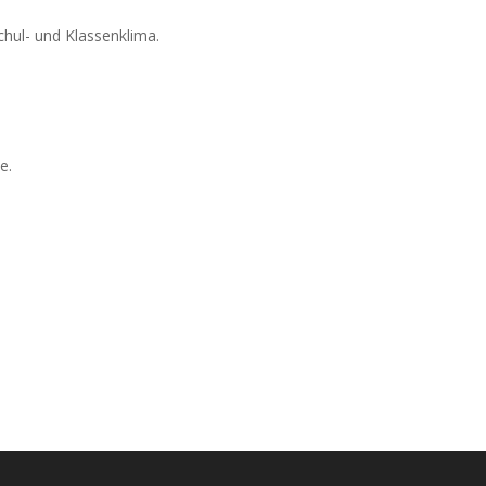
chul-
und Klassenklima.
e.