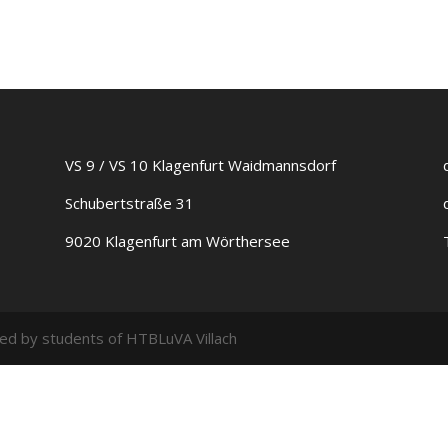
VS 9 / VS 10 Klagenfurt Waidmannsdorf
Schubertstraße 31
9020 Klagenfurt am Wörthersee
ed by students of HTBLuVA Villach