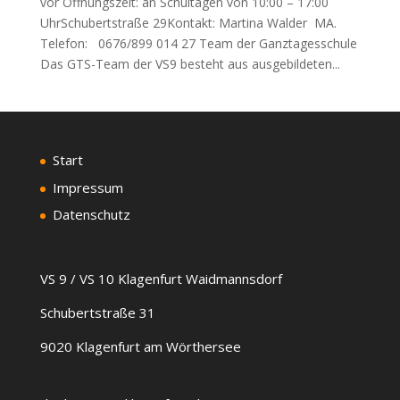
vor Öffnungszeit: an Schultagen von 10:00 – 17:00
UhrSchubertstraße 29Kontakt: Martina Walder MA.
Telefon: 0676/899 014 27 Team der Ganztagesschule
Das GTS-Team der VS9 besteht aus ausgebildeten...
Start
Impressum
Datenschutz
VS 9 / VS 10 Klagenfurt Waidmannsdorf
Schubertstraße 31
9020 Klagenfurt am Wörthersee