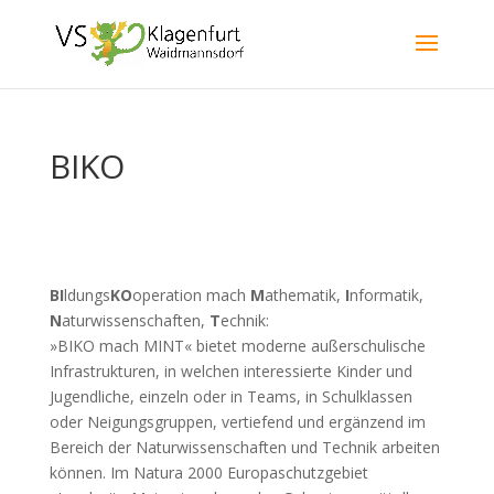
BIKO
BI
ldungs
KO
operation mach
M
athematik,
I
nformatik,
N
aturwissenschaften,
T
echnik:
»BIKO mach MINT« bietet moderne außerschulische
Infrastrukturen, in welchen interessierte Kinder und
Jugendliche, einzeln oder in Teams, in Schulklassen
oder Neigungsgruppen, vertiefend und ergänzend im
Bereich der Naturwissenschaften und Technik arbeiten
können. Im Natura 2000 Europaschutzgebiet